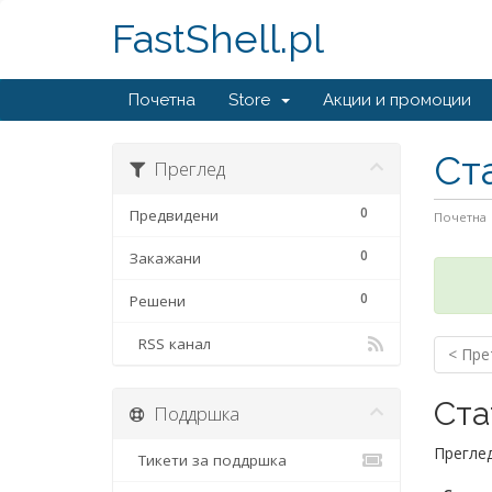
FastShell.pl
Почетна
Store
Акции и промоции
Ст
Преглед
0
Предвидени
Почетна
0
Закажани
0
Решени
RSS канал
< Пре
Ста
Поддршка
Преглед
Тикети за поддршка