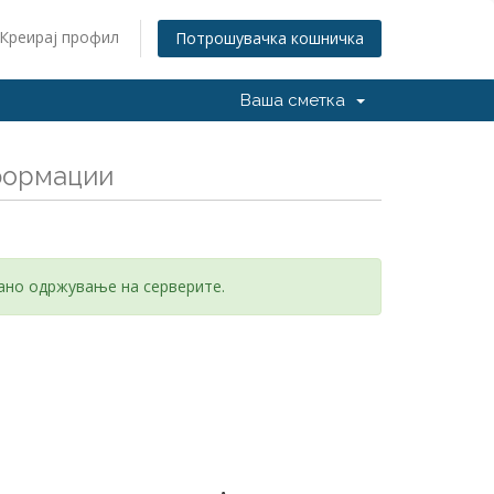
Креирај профил
Потрошувачка кошничка
Ваша сметка
формации
ано одржување на серверите.