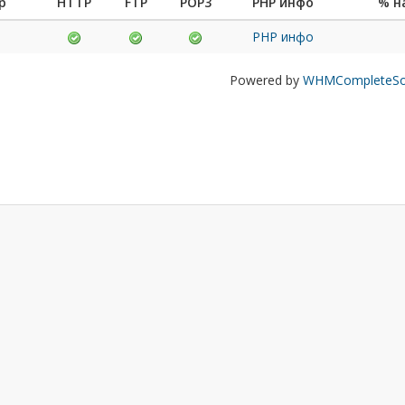
р
HTTP
FTP
POP3
PHP инфо
% н
PHP инфо
Powered by
WHMCompleteSol