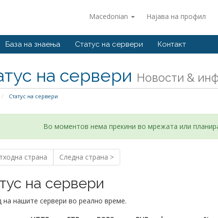
Macedonian
Најава на профил
База на знаења
Статус на сервери
Контакт
атус на сервери
Новости & ин
Статус на сервери
Во моментов нема прекини во мрежата или планир
тходна страна
Следна страна >
тус на сервери
 на нашите сервери во реално време.