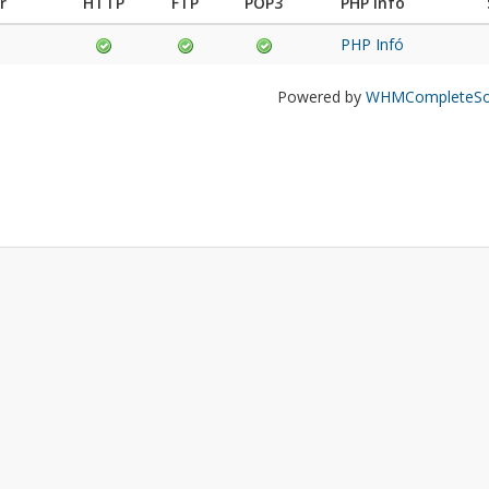
r
HTTP
FTP
POP3
PHP Infó
PHP Infó
Powered by
WHMCompleteSol