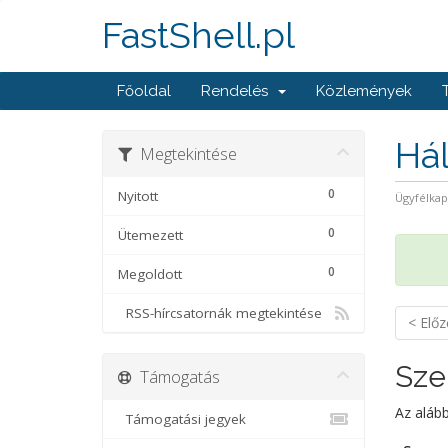
FastShell.pl
Főoldal
Rendelés
Közlemények
Hál
Megtekintése
0
Nyitott
Ügyfélka
0
Ütemezett
0
Megoldott
RSS-hírcsatornák megtekintése
< Előz
Sze
Támogatás
Az alább
Támogatási jegyek