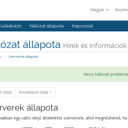
Magyar
Bejele
Tudásbázis
Hálózat állapota
Kapcsolat
ózat állapota
Hírek és Információk
pu
Szerverek állapota
Nincs hálózati problém
ő oldal
Következő oldal >
rverek állapota
iakban egy valós idejű áttekintést szerverünk, ahol megnézheted, ha