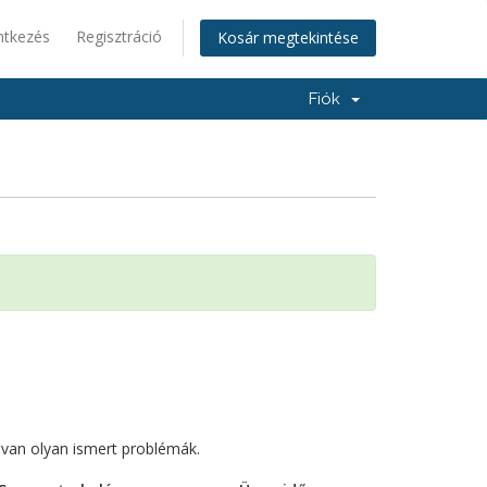
ntkezés
Regisztráció
Kosár megtekintése
Fiók
a
 van olyan ismert problémák.