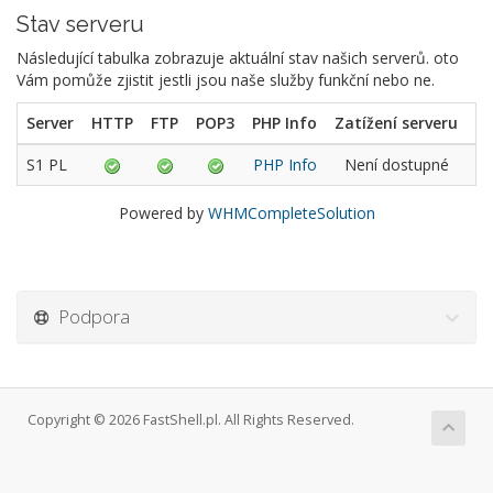
Stav serveru
Následující tabulka zobrazuje aktuální stav našich serverů. oto
Vám pomůže zjistit jestli jsou naše služby funkční nebo ne.
Server
HTTP
FTP
POP3
PHP Info
Zatížení serveru
D
S1 PL
PHP Info
Není dostupné
Powered by
WHMCompleteSolution
Podpora
Copyright © 2026 FastShell.pl. All Rights Reserved.