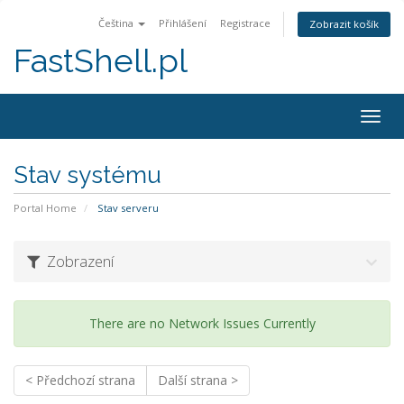
Čeština
Přihlášení
Registrace
Zobrazit košík
FastShell.pl
Togg
navig
Stav systému
Portal Home
Stav serveru
Zobrazení
There are no Network Issues Currently
< Předchozí strana
Další strana >