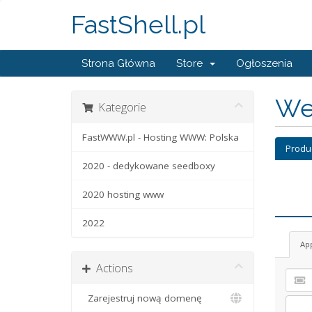
FastShell.pl
Strona Główna
Store
Ogłoszenia
Wer
Kategorie
FastWWW.pl - Hosting WWW: Polska
Produ
2020 - dedykowane seedboxy
2020 hosting www
2022
Ap
Actions
Zarejestruj nową domenę