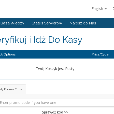
English
Baza Wiedzy
Status Serwerów
Napisz do Nas
yfikuj i Idź Do Kasy
ct/Options
Price/Cycle
Twój Koszyk Jest Pusty
ply Promo Code
Sprawdź kod >>