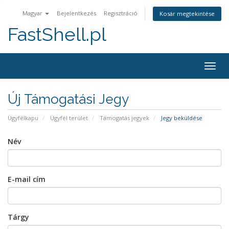
Magyar
Bejelentkezés
Regisztráció
Kosár megtekintése
FastShell.pl
Togg
navig
Új Támogatási Jegy
Ügyfélkapu
Ügyfél terület
Támogatás jegyek
Jegy beküldése
Név
E-mail cím
Tárgy