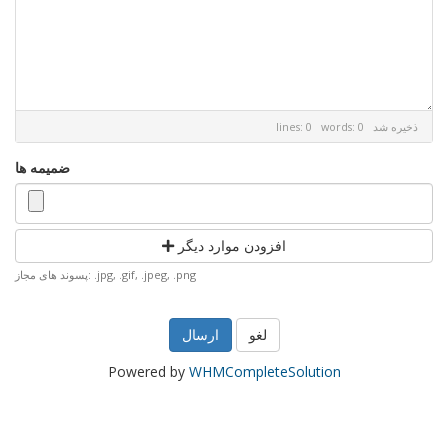
ذخیره شد
lines: 0 words: 0
ضمیمه ها
افزودن موارد دیگر
پسوند های مجاز: .jpg, .gif, .jpeg, .png
لغو
Powered by
WHMCompleteSolution