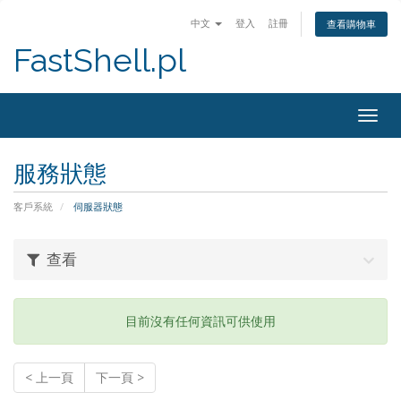
中文
登入
註冊
查看購物車
FastShell.pl
Togg
navig
服務狀態
客戶系統
伺服器狀態
查看
目前沒有任何資訊可供使用
< 上一頁
下一頁 >