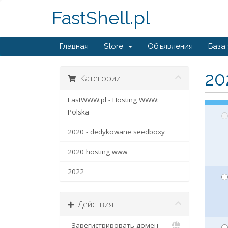
FastShell.pl
Главная
Store
Объявления
База
20
Категории
FastWWW.pl - Hosting WWW:
Polska
2020 - dedykowane seedboxy
2020 hosting www
2022
Действия
Зарегистрировать домен