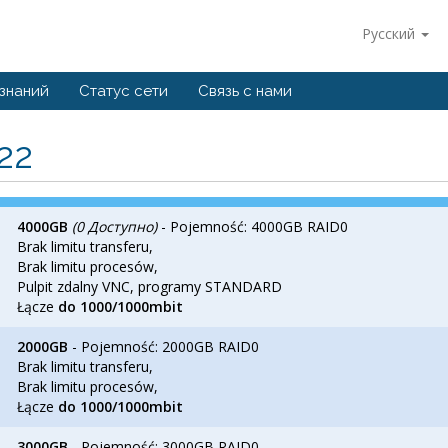
Русский
 знаний
Статус сети
Связь с нами
22
4000GB
(0 Доступно)
- Pojemność: 4000GB RAID0
Brak limitu transferu,
Brak limitu procesów,
Pulpit zdalny VNC, programy STANDARD
Łącze
do 1000/1000mbit
2000GB
- Pojemność: 2000GB RAID0
Brak limitu transferu,
Brak limitu procesów,
Łącze
do 1000/1000mbit
3000GB
- Pojemność: 3000GB RAID0