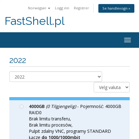
Norwegian
Logg inn
Registrer
Se handlevogn »
FastShell.pl
Togg
navig
2022
4000GB
(0 Tilgjengelig)
- Pojemność: 4000GB
RAID0
Brak limitu transferu,
Brak limitu procesów,
Pulpit zdalny VNC, programy STANDARD
Łącze
do 1000/1000mbit