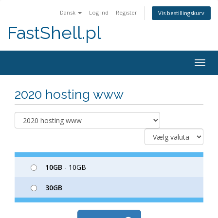
Dansk
Log ind
Register
Vis bestillingskurv
FastShell.pl
Togg
navig
2020 hosting www
10GB
- 10GB
30GB