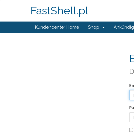
FastShell.pl
Kundencenter Home
Shop
Ankündi
D
Em
Pa