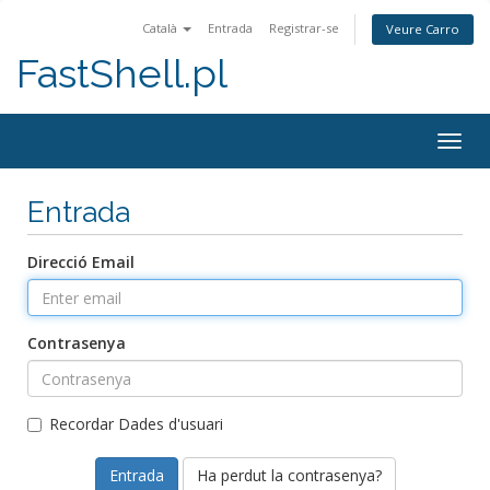
Català
Entrada
Registrar-se
Veure Carro
FastShell.pl
Togg
navig
Entrada
Direcció Email
Contrasenya
Recordar Dades d'usuari
Ha perdut la contrasenya?