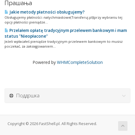
Прашања
Jakie metody płatności obsługujemy?
Obsługujemy płatności:-natychmiastowe(Transferuj.pl)(przy wybraniu tej
opcji płatności pieniądze...
Przelałem opłatę tradycyjnym przelewem bankowym i mam
status "Nieopłacone"
Jeżeli wpłacałeś pieniądze tradycyjnym przelewem bankowym to musisz
poczekać, za zaksięgowaniem...
Powered by
WHMCompleteSolution
Поддршка
Copyright © 2026 FastShell.pl. All Rights Reserved.