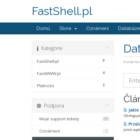
FastShell.pl
Domů
Store
Oznámení
Databáze 
Da
Kategorie
9
FastShell.pl
Portal H
4
FastWWW.pl
2
Płatności
Člá
Podpora
Jakie
Obsługuje
Moje support tickety
Przel
Jeżeli wp
Oznámení