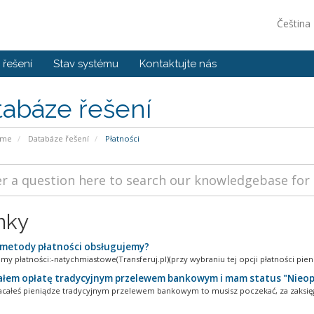
Čeština
řešení
Stav systému
Kontaktujte nás
tabáze řešení
ome
Databáze řešení
Płatności
nky
 metody płatności obsługujemy?
my płatności:-natychmiastowe(Transferuj.pl)(przy wybraniu tej opcji płatności pieni
ałem opłatę tradycyjnym przelewem bankowym i mam status "Nieo
łacałeś pieniądze tradycyjnym przelewem bankowym to musisz poczekać, za zaksi