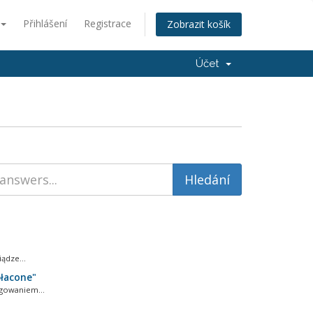
Přihlášení
Registrace
Zobrazit košík
Účet
ądze...
płacone"
ęgowaniem...