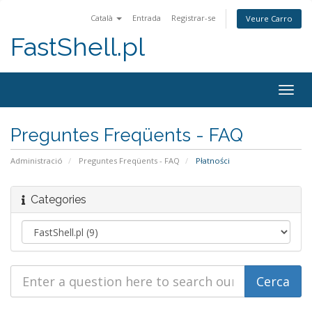
Català
Entrada
Registrar-se
Veure Carro
FastShell.pl
Togg
navig
Preguntes Freqüents - FAQ
Administració
Preguntes Freqüents - FAQ
Płatności
Categories