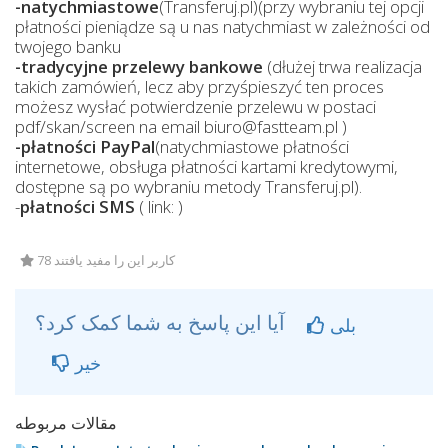
-natychmiastowe
(Transferuj.pl)(przy wybraniu tej opcji
płatności pieniądze są u nas natychmiast w zależności od
twojego banku
-tradycyjne przelewy bankowe
(dłużej trwa realizacja
takich zamówień, lecz aby przyśpieszyć ten proces
możesz wysłać potwierdzenie przelewu w postaci
pdf/skan/screen na email biuro@fastteam.pl )
-płatności PayPal
(natychmiastowe płatności
internetowe, obsługa płatności kartami kredytowymi,
dostępne są po wybraniu metody Transferuj.pl).
-
płatności SMS
( link: )
78 کاربر این را مفید یافتند
آیا این پاسخ به شما کمک کرد؟
بلی
خیر
مقالات مربوطه