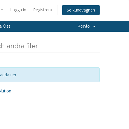
a
Logga in
Registrera
Se kundvagnen
a Oss
Konto
 andra filer
 ladda ner
ution