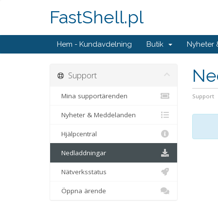
FastShell.pl
Hem - Kundavdelning
Butik
Nyheter
Ne
Support
Mina supportärenden
Support
Nyheter & Meddelanden
Hjälpcentral
Nedladdningar
Nätverksstatus
Öppna ärende