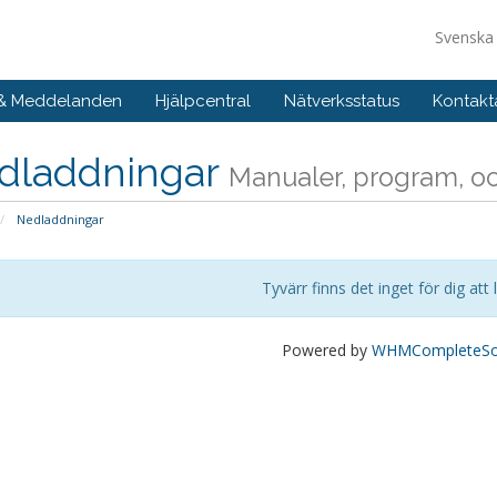
Svensk
 & Meddelanden
Hjälpcentral
Nätverksstatus
Kontakt
dladdningar
Manualer, program, och
Nedladdningar
Tyvärr finns det inget för dig att
Powered by
WHMCompleteSol