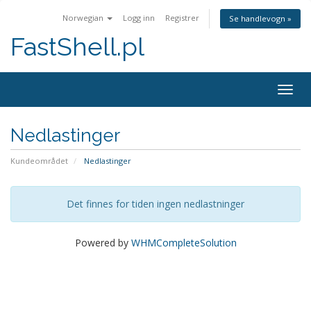
Norwegian
Logg inn
Registrer
Se handlevogn »
FastShell.pl
Togg
navig
Nedlastinger
Kundeområdet
Nedlastinger
Det finnes for tiden ingen nedlastninger
Powered by
WHMCompleteSolution