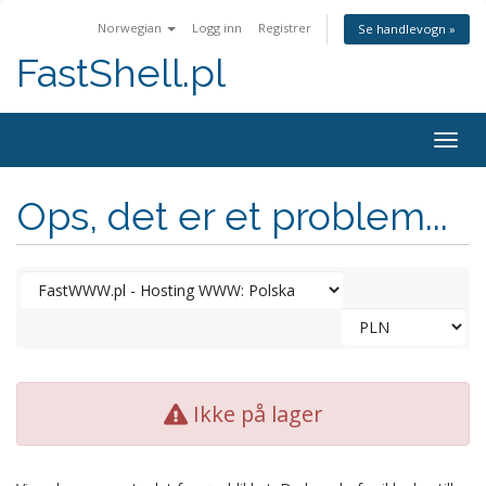
Norwegian
Logg inn
Registrer
Se handlevogn »
FastShell.pl
Togg
navig
Ops, det er et problem...
Ikke på lager