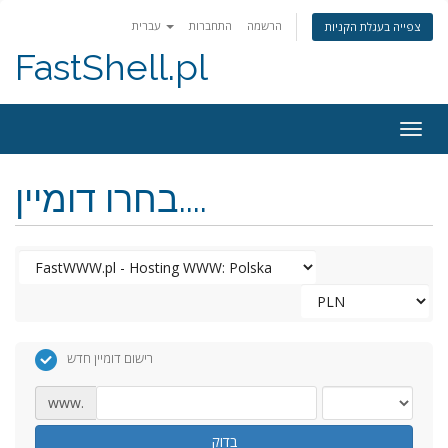
הרשמה
התחברות
עברית
צפייה בעגלת הקניות
FastShell.pl
Togg
navig
בחרו דומיין....
רישום דומיין חדש
www.
בדוק