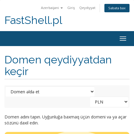
Azerbaijani
Giriş
Qeydiyyat
Səbətə bax
FastShell.pl
Togg
navig
Domen qeydiyyatdan
keçir
Domen adını tapın. Uyğunluğa baxmaq üçün domeni və ya açar
sözünü daxil edin.